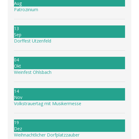
Aug
Patrozinium
13
Sep
Dorffest Utzenfeld
04
Okt
Weinfest Ohlsbach
14
Nov
Volkstrauertag mit Musikermesse
19
Dez
Weihnachtlicher Dorfplatzzauber