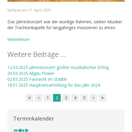
Verfasst am
17. April 2025
.
Das Jahreskonzert war der würdige Rahmen, sieben Musiker
der Trachtenkapelle für langjähriges musizieren zu ehren.
Weiterlesen
Weitere Beiträge ...
12.04.2025 Jahreskonzert großer musikalischer Erfolg
29.03.2025 Allgäu Power
02.03.2025 Fasnacht im Städtle
18.01.2025 Hauptversammlung für das Jahr 2024
1
2
3
4
5
Vorheriges
Vorheriger
Nächstes
Nächstes
Jahr
Monat
Jahr
Monat
Terminkalender