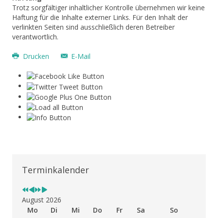
Trotz sorgfältiger inhaltlicher Kontrolle übernehmen wir keine
Haftung für die Inhalte externer Links. Für den Inhalt der
verlinkten Seiten sind ausschließlich deren Betreiber
verantwortlich.
Drucken
E-Mail
Vorheriges
Vorheriger
Nächstes
Nächstes
Jahr
Monat
Jahr
Monat
Terminkalender
August 2026
Mo
Di
Mi
Do
Fr
Sa
So