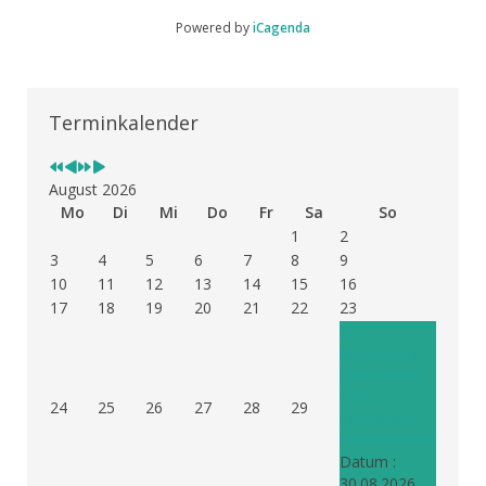
Powered by
iCagenda
Vorheriges
Vorheriger
Nächstes
Nächstes
Jahr
Monat
Jahr
Monat
Terminkalender
August 2026
Mo
Di
Mi
Do
Fr
Sa
So
1
2
3
4
5
6
7
8
9
10
11
12
13
14
15
16
17
18
19
20
21
22
23
30
Musikverein
Patrozinium
10:15
24
25
26
27
28
29
Pfarrkirche
Niederwasser
Datum :
30.08.2026