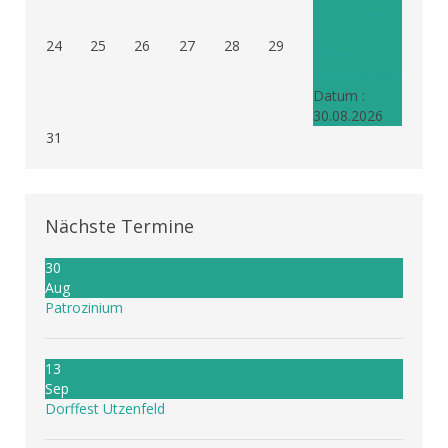
Patrozinium
10:15
24
25
26
27
28
29
Pfarrkirche
Niederwasser
Datum :
30.08.2026
31
Nächste Termine
30
Aug
Patrozinium
13
Sep
Dorffest Utzenfeld