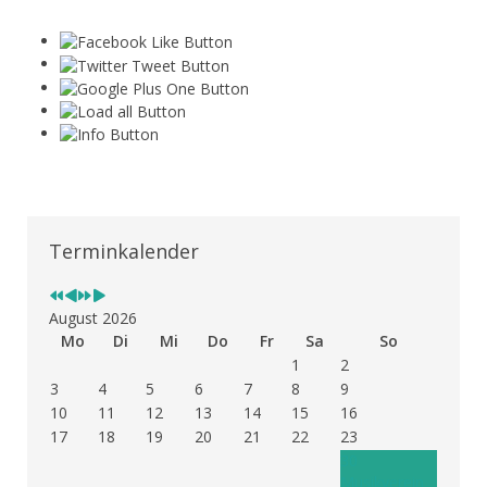
Vorheriges
Vorheriger
Nächstes
Nächstes
Jahr
Monat
Jahr
Monat
Terminkalender
August 2026
Mo
Di
Mi
Do
Fr
Sa
So
1
2
3
4
5
6
7
8
9
10
11
12
13
14
15
16
17
18
19
20
21
22
23
30
Musikverein