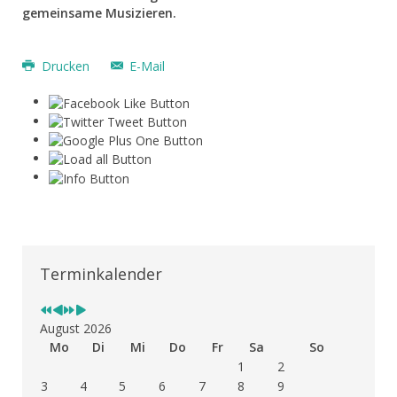
gemeinsame Musizieren.
Drucken
E-Mail
Vorheriges
Vorheriger
Nächstes
Nächstes
Jahr
Monat
Jahr
Monat
Terminkalender
August 2026
Mo
Di
Mi
Do
Fr
Sa
So
1
2
3
4
5
6
7
8
9